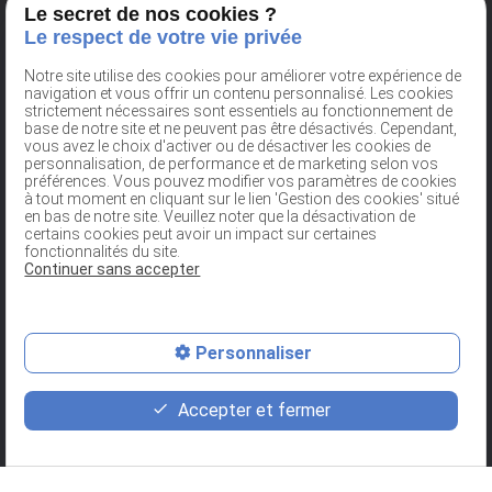
contravention, délit ou crime .
Le secret de nos cookies ?
Le respect de votre vie privée
La distinction entre contravention, délit et crime est
fondamentale pour comprendre le fonctionnement de
Notre site utilise des cookies pour améliorer votre expérience de
la justice pénale en France. Maître ...
navigation et vous offrir un contenu personnalisé. Les cookies
Voir toutes les actualités
strictement nécessaires sont essentiels au fonctionnement de
base de notre site et ne peuvent pas être désactivés. Cependant,
vous avez le choix d'activer ou de désactiver les cookies de
personnalisation, de performance et de marketing selon vos
préférences. Vous pouvez modifier vos paramètres de cookies
Ma newsletter
à tout moment en cliquant sur le lien 'Gestion des cookies' situé
en bas de notre site. Veuillez noter que la désactivation de
certains cookies peut avoir un impact sur certaines
Inscrivez-vous à la newsletter et recevez l'actualité de l'entreprise
fonctionnalités du site.
Continuer sans accepter
Personnaliser
Liens utiles
place
contact_page
phone
Portail du justiciable
Accepter et fermer
Ordre des Avocats du Val d'Oise
Plan d'accès
Contact
01 86 26 49 28
Service Public
Légifrance