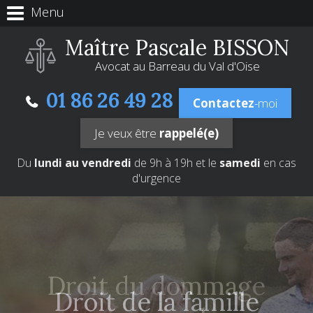
Panneau de gestion des cookies
Menu
Maître Pascale BISSON
Avocat au Barreau du Val d'Oise
01 86 26 49 28
Contactez
-moi
Je veux être
rappelé(e)
Du
lundi au vendredi
de 9h à 19h et le
samedi
en cas
d'urgence
Droit du dommage
Divorce
Droit des mineurs
Droit de la famille
Droit pénal